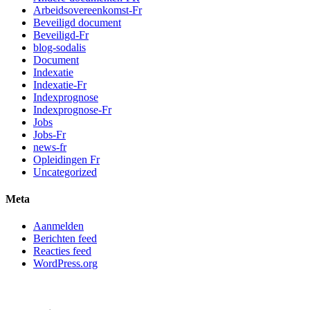
Arbeidsovereenkomst-Fr
Beveiligd document
Beveiligd-Fr
blog-sodalis
Document
Indexatie
Indexatie-Fr
Indexprognose
Indexprognose-Fr
Jobs
Jobs-Fr
news-fr
Opleidingen Fr
Uncategorized
Meta
Aanmelden
Berichten feed
Reacties feed
WordPress.org