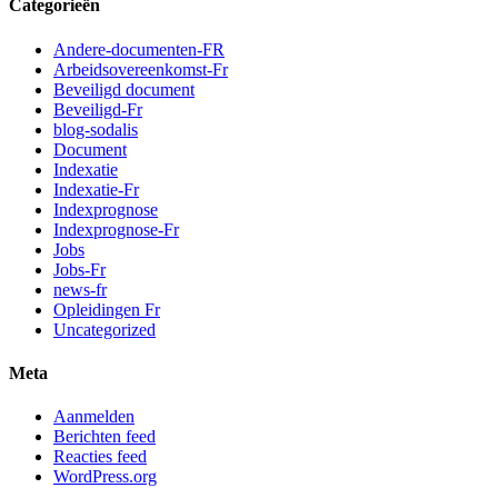
Categorieën
Andere-documenten-FR
Arbeidsovereenkomst-Fr
Beveiligd document
Beveiligd-Fr
blog-sodalis
Document
Indexatie
Indexatie-Fr
Indexprognose
Indexprognose-Fr
Jobs
Jobs-Fr
news-fr
Opleidingen Fr
Uncategorized
Meta
Aanmelden
Berichten feed
Reacties feed
WordPress.org